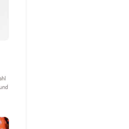
ahl
sund