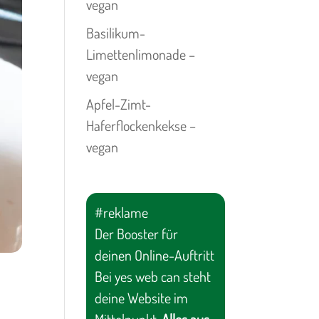
vegan
Basilikum-
Limettenlimonade –
vegan
Apfel-Zimt-
Haferflockenkekse –
vegan
#reklame
Der Booster für
deinen Online-Auftritt
Bei yes web can steht
deine Website im