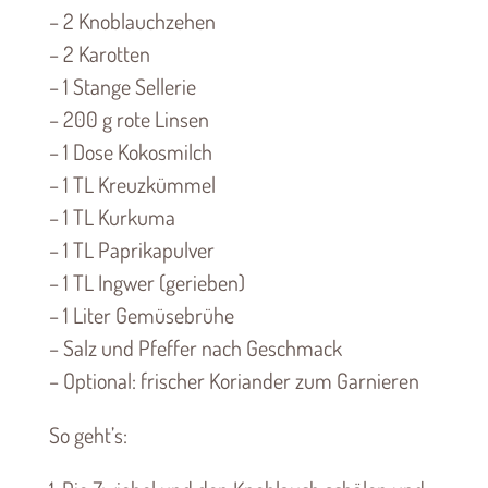
– 2 Knoblauchzehen
– 2 Karotten
– 1 Stange Sellerie
– 200 g rote Linsen
– 1 Dose Kokosmilch
– 1 TL Kreuzkümmel
– 1 TL Kurkuma
– 1 TL Paprikapulver
– 1 TL Ingwer (gerieben)
– 1 Liter Gemüsebrühe
– Salz und Pfeffer nach Geschmack
– Optional: frischer Koriander zum Garnieren
So geht’s: