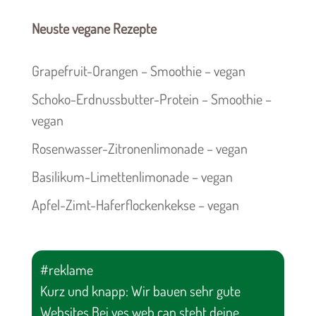
Neuste vegane Rezepte
Grapefruit-Orangen – Smoothie – vegan
Schoko-Erdnussbutter-Protein – Smoothie –
vegan
Rosenwasser-Zitronenlimonade – vegan
Basilikum-Limettenlimonade – vegan
Apfel-Zimt-Haferflockenkekse – vegan
#reklame
Kurz und knapp: Wir bauen sehr gute
Websites Bei yes web can steht deine