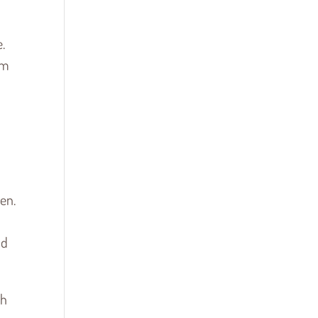
.
em
en.
nd
ch