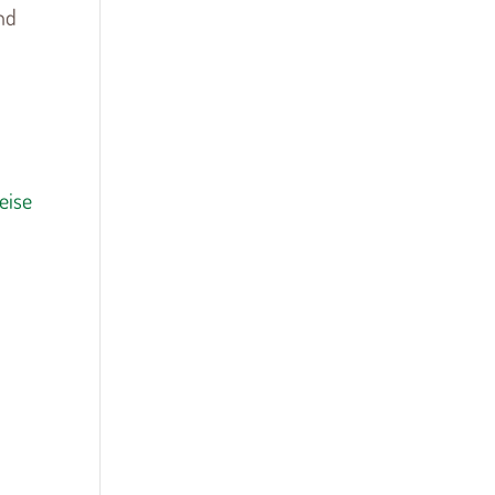
nd
eise