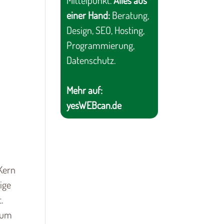
Mittelpunkt.
Alles aus
einer Hand:
Beratung,
Design, SEO, Hosting,
Programmierung,
Datenschutz.
Mehr auf:
yesWEBcan.de
 Kern
ige
.
 zum