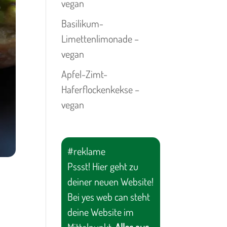
vegan
Basilikum-
Limettenlimonade –
vegan
Apfel-Zimt-
Haferflockenkekse –
vegan
#reklame
Pssst! Hier geht zu
deiner neuen Website!
Bei yes web can steht
deine Website im