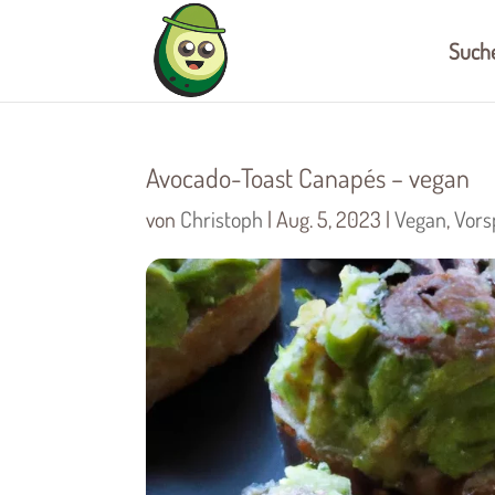
Such
Avocado-Toast Canapés – vegan
von
Christoph
|
Aug. 5, 2023
|
Vegan
,
Vors