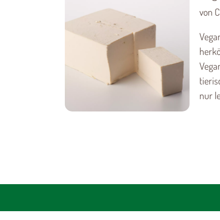
von C
Vegan
herkö
Vegan
tieri
nur le