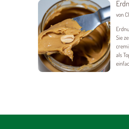
Erdn
von C
Erdnu
Sie z
cremi
als T
einfac