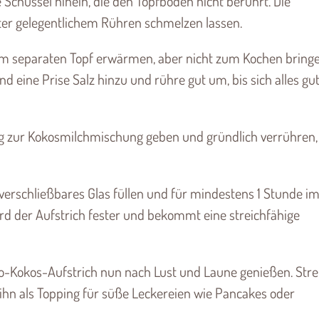
e Schüssel hinein, die den Topfboden nicht berührt. Die
ter gelegentlichem Rühren schmelzen lassen.
em separaten Topf erwärmen, aber nicht zum Kochen bringe
d eine Prise Salz hinzu und rühre gut um, bis sich alles gu
ig zur Kokosmilchmischung geben und gründlich verrühren,
 verschließbares Glas füllen und für mindestens 1 Stunde i
rd der Aufstrich fester und bekommt eine streichfähige
ko-Kokos-Aufstrich nun nach Lust und Laune genießen. Stre
 ihn als Topping für süße Leckereien wie Pancakes oder