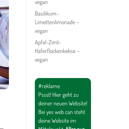
vegan
Basilikum-
Limettenlimonade –
vegan
Apfel-Zimt-
Haferflockenkekse –
vegan
#reklame
Pssst! Hier geht zu
deiner neuen Website!
Bei yes web can steht
deine Website im
um