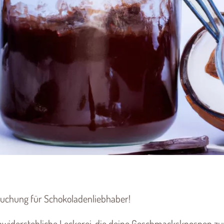
suchung für Schokoladenliebhaber!
unwiderstehliche Leckerei, die deine Geschmacksknospen z