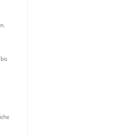
n.
t
 bis
m
iche