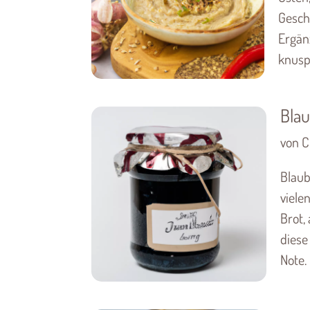
Gesch
Ergänz
knuspr
Bla
von C
Blaub
viele
Brot,
diese
Note.