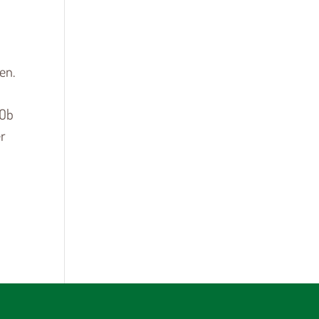
en.
 Ob
er