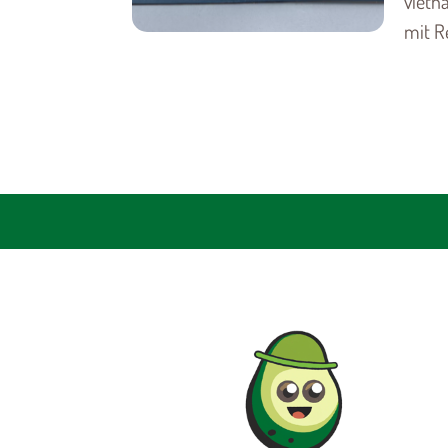
vietn
mit Re