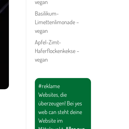
vegan
Basilikum-
Limettenlimonade –
vegan
Apfel-Zimt-
Haferflockenkekse –
vegan
#reklame
Websites, die
überzeugen! Bei yes
web can steht deine
Website im