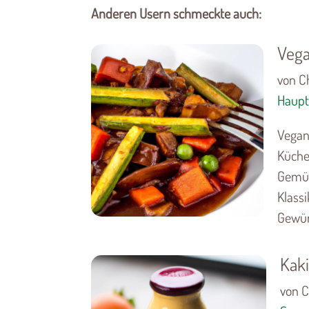
Anderen Usern schmeckte auch:
Vega
von Ch
Haupt
Vegane
Küche
Gemüs
Klass
Gewürz
Kak
von C