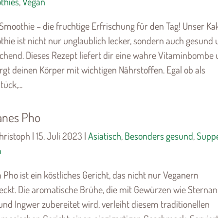
thies
,
Vegan
Smoothie – die fruchtige Erfrischung für den Tag! Unser Ka
hie ist nicht nur unglaublich lecker, sondern auch gesund
schend. Dieses Rezept liefert dir eine wahre Vitaminbombe
rgt deinen Körper mit wichtigen Nährstoffen. Egal ob als
ück,...
anes Pho
ristoph | 15. Juli 2023 |
Asiatisch
,
Besonders gesund
,
Supp
n
 Pho ist ein köstliches Gericht, das nicht nur Veganern
ckt. Die aromatische Brühe, die mit Gewürzen wie Sternani
und Ingwer zubereitet wird, verleiht diesem traditionellen