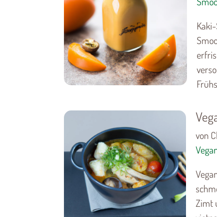
Smoo
Kaki-
Smoot
erfri
verso
Frühst
Veg
von Ch
Vega
Vegan
schme
Zimt 