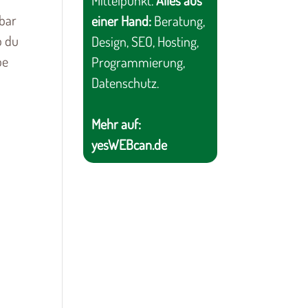
Mittelpunkt.
Alles aus
rbar
einer Hand:
Beratung,
b du
Design, SEO, Hosting,
pe
Programmierung,
Datenschutz.
Mehr auf:
yesWEBcan.de