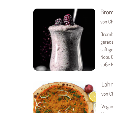
Brom
von Ch
Brombe
gerad
saftig
Note. 
süße N
Lah
von Ch
Vegan