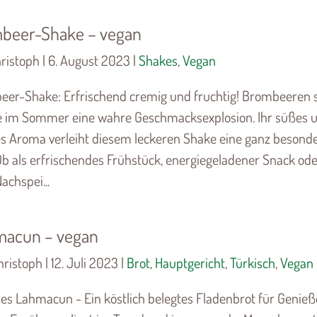
beer-Shake – vegan
ristoph | 6. August 2023 |
Shakes
,
Vegan
er-Shake: Erfrischend cremig und fruchtig! Brombeeren 
e im Sommer eine wahre Geschmacksexplosion. Ihr süßes 
es Aroma verleiht diesem leckeren Shake eine ganz besond
Ob als erfrischendes Frühstück, energiegeladener Snack od
achspei...
macun – vegan
ristoph | 12. Juli 2023 |
Brot
,
Hauptgericht
,
Türkisch
,
Vegan
es Lahmacun - Ein köstlich belegtes Fladenbrot für Genieß