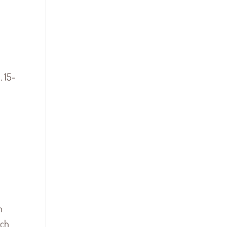
 15-
n
ich