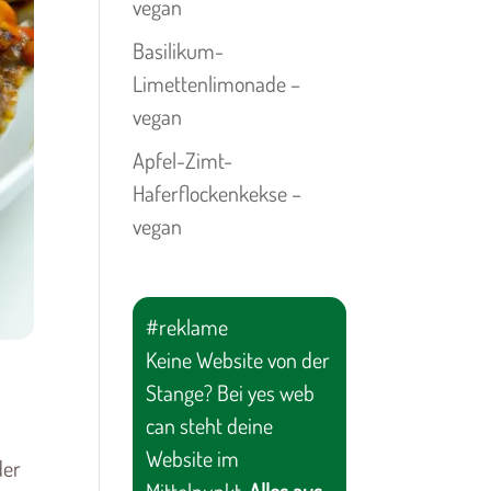
vegan
Basilikum-
Limettenlimonade –
vegan
Apfel-Zimt-
Haferflockenkekse –
vegan
#reklame
Keine Website von der
Stange? Bei yes web
can steht deine
Website im
der