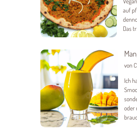
Vegan
auf pf
denno
Das tra
Man
von C
Ich h
Smoot
sonde
oder 
brauch