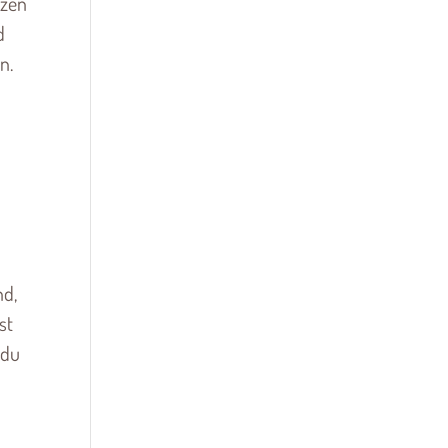
tzen
d
n.
nd,
st
 du