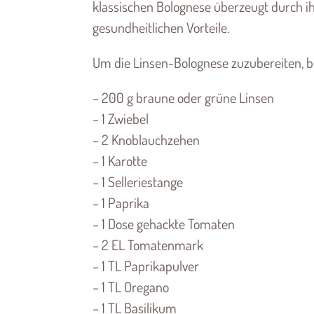
klassischen Bolognese überzeugt durch ihr
gesundheitlichen Vorteile.
Um die Linsen-Bolognese zuzubereiten, be
– 200 g braune oder grüne Linsen
– 1 Zwiebel
– 2 Knoblauchzehen
– 1 Karotte
– 1 Selleriestange
– 1 Paprika
– 1 Dose gehackte Tomaten
– 2 EL Tomatenmark
– 1 TL Paprikapulver
– 1 TL Oregano
– 1 TL Basilikum