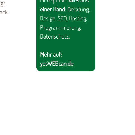
Mittelpunkt.
Alles aus
igt
einer Hand:
Beratung,
mack
Design, SEO, Hosting,
Programmierung,
Datenschutz.
Mehr auf:
yesWEBcan.de