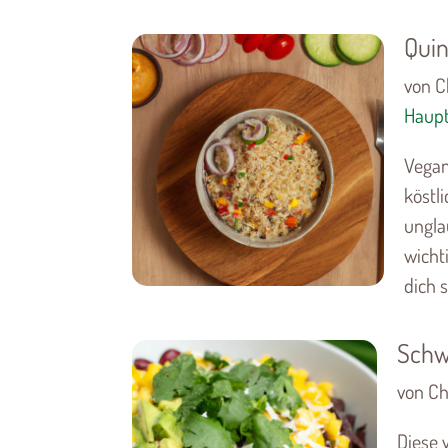
Quin
von Ch
Haupt
Vegan
köstl
ungla
wicht
dich s
Schw
von Chr
Diese 