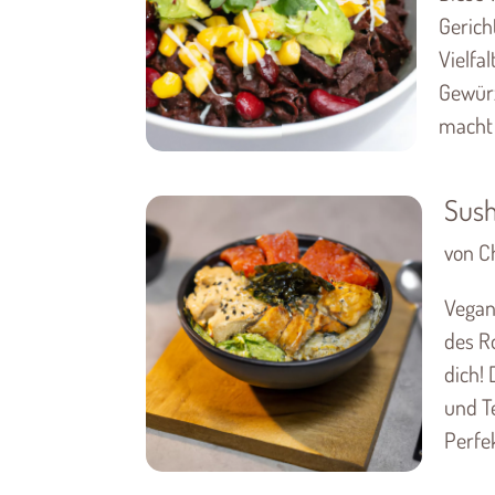
Gerich
Vielfa
Gewür
macht 
Sush
von Ch
Vegan
des Ro
dich!
und T
Perfek