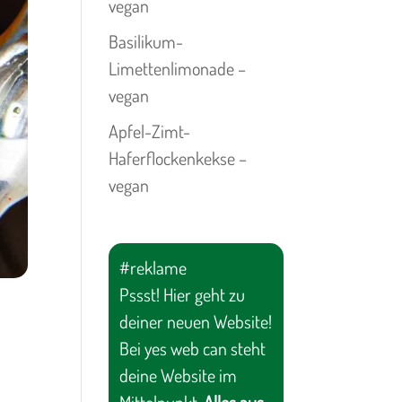
vegan
Basilikum-
Limettenlimonade –
vegan
Apfel-Zimt-
Haferflockenkekse –
vegan
#reklame
Pssst! Hier geht zu
deiner neuen Website!
Bei yes web can steht
deine Website im