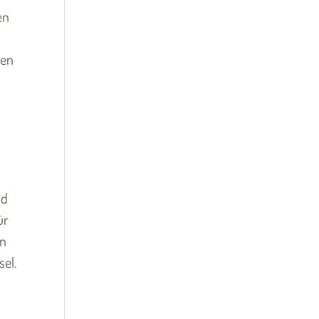
en
nen
nd
ür
en
el.