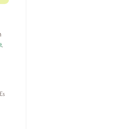
n
t
,
n
 Es