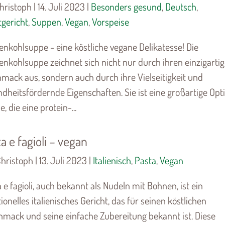
hristoph | 14. Juli 2023 |
Besonders gesund
,
Deutsch
,
gericht
,
Suppen
,
Vegan
,
Vorspeise
nkohlsuppe - eine köstliche vegane Delikatesse! Die
nkohlsuppe zeichnet sich nicht nur durch ihren einzigarti
mack aus, sondern auch durch ihre Vielseitigkeit und
dheitsfördernde Eigenschaften. Sie ist eine großartige Opt
le, die eine protein-...
a e fagioli – vegan
hristoph | 13. Juli 2023 |
Italienisch
,
Pasta
,
Vegan
 e fagioli, auch bekannt als Nudeln mit Bohnen, ist ein
tionelles italienisches Gericht, das für seinen köstlichen
hmack und seine einfache Zubereitung bekannt ist. Diese