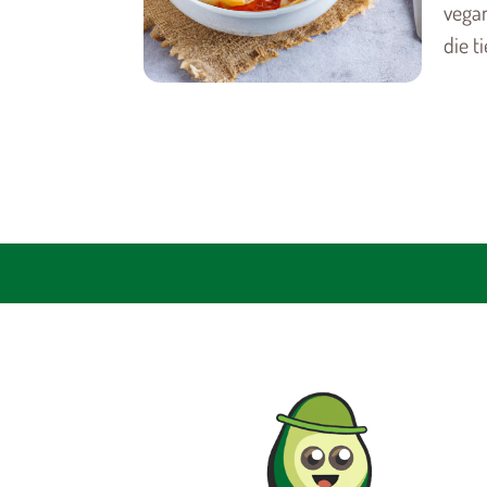
vegan
die t