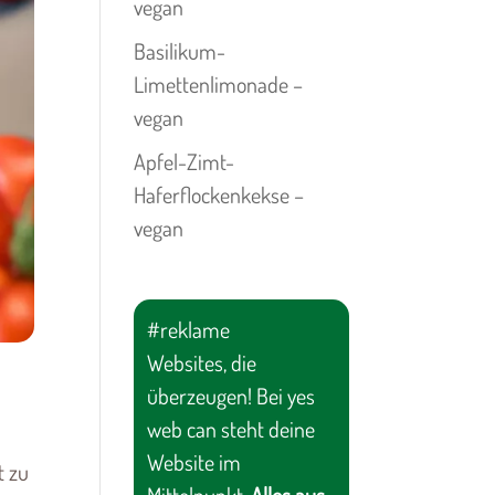
vegan
Basilikum-
Limettenlimonade –
vegan
Apfel-Zimt-
Haferflockenkekse –
vegan
#reklame
Websites, die
überzeugen! Bei yes
web can steht deine
Website im
t zu