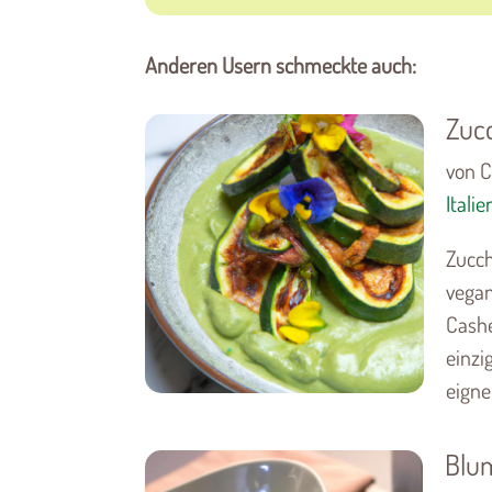
Anderen Usern schmeckte auch:
Zucc
von C
Italie
Zucch
vegan
Cashe
einzi
eignet
Blu