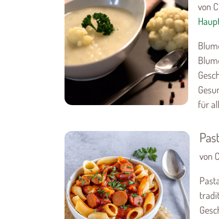
von C
Haupt
Blume
Blume
Gesch
Gesun
für al
Past
von C
Pasta
tradi
Gesc