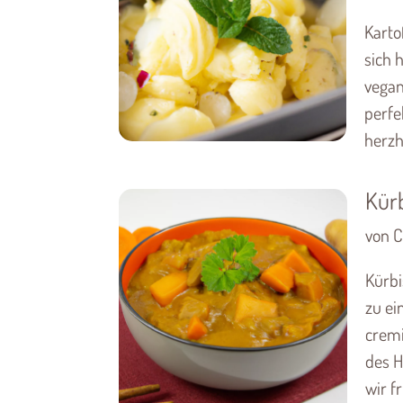
Karto
sich 
vegan
perfe
herzh
Kür
von C
Kürbi
zu ei
cremi
des H
wir fr