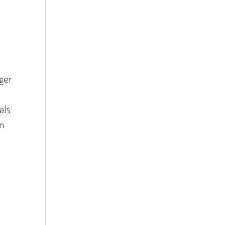
ger
als
rn