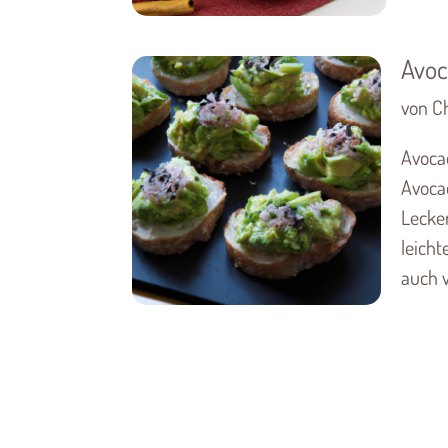
Avoc
von Ch
Avoca
Avoca
Lecker
leicht
auch v