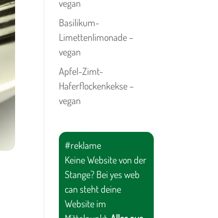
vegan
Basilikum-
Limettenlimonade –
vegan
Apfel-Zimt-
Haferflockenkekse –
vegan
#reklame
Keine Website von der
Stange? Bei yes web
can steht deine
Website im