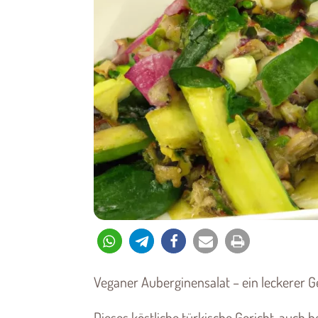
Veganer Auberginensalat – ein leckerer 
Dieses köstliche türkische Gericht, auch be