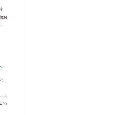
et
iese
st
e
kt
mack
nden