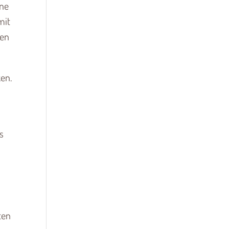
nne
mit
len
en.
s
ten