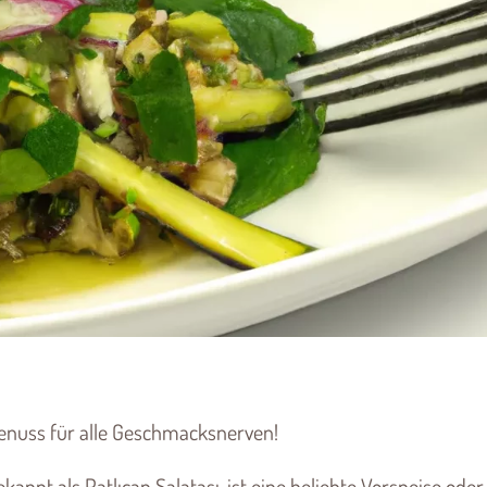
Genuss für alle Geschmacksnerven!
kannt als Patlıcan Salatası, ist eine beliebte Vorspeise oder