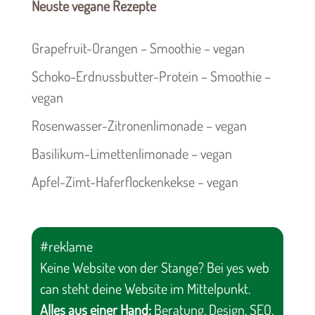
Neuste vegane Rezepte
Grapefruit-Orangen – Smoothie – vegan
Schoko-Erdnussbutter-Protein – Smoothie –
vegan
Rosenwasser-Zitronenlimonade – vegan
Basilikum-Limettenlimonade – vegan
Apfel-Zimt-Haferflockenkekse – vegan
#reklame
Keine Website von der Stange? Bei yes web
can steht deine Website im Mittelpunkt.
Alles aus einer Hand:
Beratung, Design, SEO,