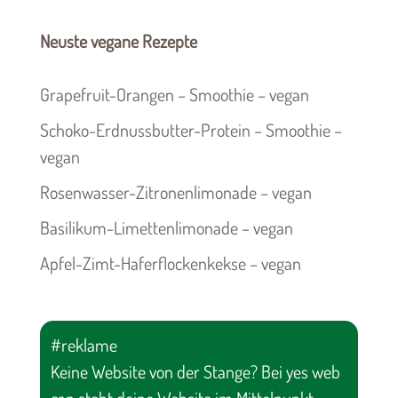
Neuste vegane Rezepte
Grapefruit-Orangen – Smoothie – vegan
Schoko-Erdnussbutter-Protein – Smoothie –
vegan
Rosenwasser-Zitronenlimonade – vegan
Basilikum-Limettenlimonade – vegan
Apfel-Zimt-Haferflockenkekse – vegan
#reklame
Keine Website von der Stange? Bei yes web
can steht deine Website im Mittelpunkt.