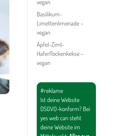
vegan
Basilikum-
Limettenlimonade –
vegan
Apfel-Zimt-
Haferflockenkekse –
vegan
#reklame
Ist deine Website
DSGVO-konform? Bei
yes web can steht
deine Website im