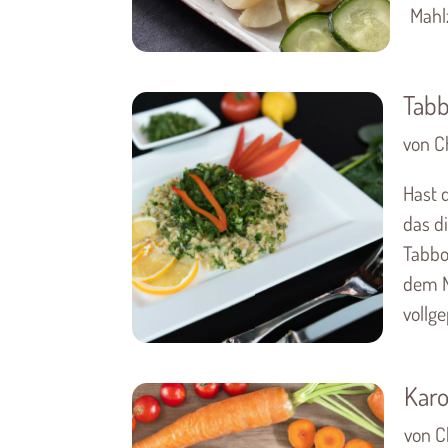
Mahlze
Tabb
von Ch
Hast 
das d
Tabbo
dem N
vollge
Karo
von Ch