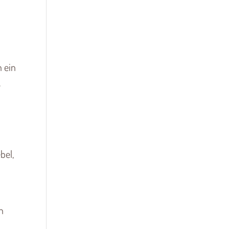
n ein
.
bel,
n