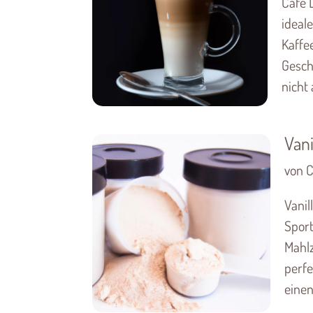
Café L
ideal
Kaffe
Gesch
nicht 
Vani
von C
Vanil
Sport
Mahlz
perfe
einen 