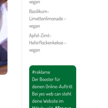
vegan
Basilikum-
Limettenlimonade –
vegan
Apfel-Zimt-
Haferflockenkekse –
vegan
#reklame
Der Booster für
deinen Online-Auftritt
Bei yes web can steht
deine Website im