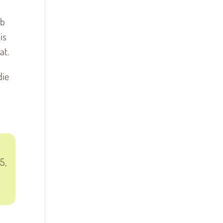
ib
is
at.
die
5,