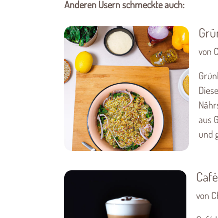
Anderen Usern schmeckte auch:
Grü
von C
Grünk
Diese
Nährs
aus G
und g
Café
von Ch