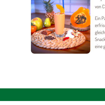
von Ch
Ein P
erfri
gleich
Snack
eine 