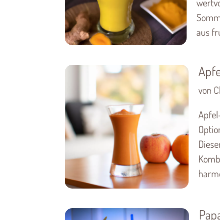
wertvo
Sommer
aus fr
Apfe
von Ch
Apfel
Optio
Diese
Kombi
harmo
Pap