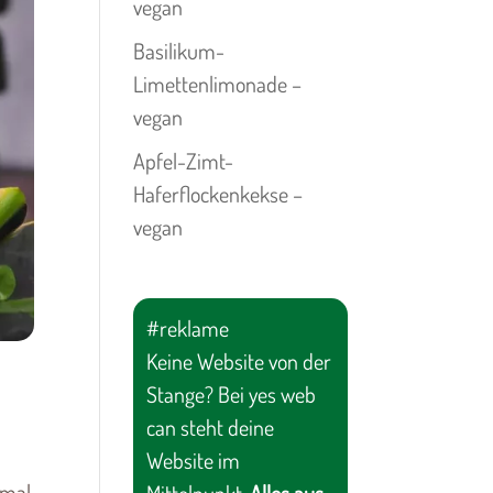
vegan
Basilikum-
Limettenlimonade –
vegan
Apfel-Zimt-
Haferflockenkekse –
vegan
#reklame
Keine Website von der
Stange? Bei yes web
can steht deine
Website im
 mal