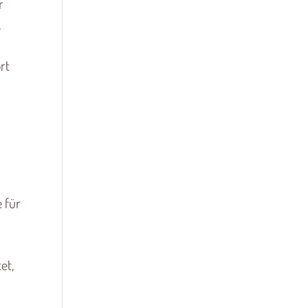
r
,
rt
 für
et,