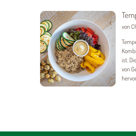
Temp
von Ch
Tempe
Kombin
ist. D
von G
hervor