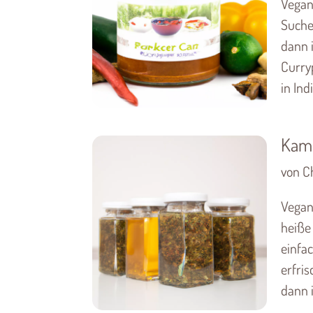
Vegan
Suche
dann i
Curry
in Ind
Kami
von C
Vegan
heiße
einfa
erfri
dann i