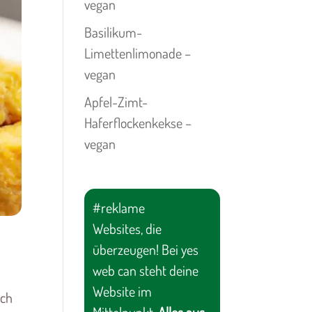
vegan
Basilikum-
Limettenlimonade –
vegan
Apfel-Zimt-
Haferflockenkekse –
vegan
#reklame
Websites, die
überzeugen! Bei yes
web can steht deine
Website im
uch