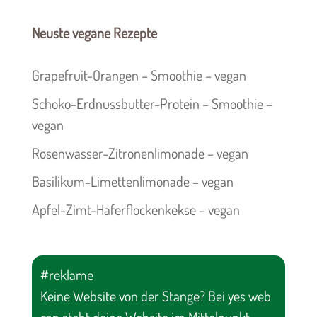
Neuste vegane Rezepte
Grapefruit-Orangen – Smoothie – vegan
Schoko-Erdnussbutter-Protein – Smoothie –
vegan
Rosenwasser-Zitronenlimonade – vegan
Basilikum-Limettenlimonade – vegan
Apfel-Zimt-Haferflockenkekse – vegan
#reklame
Keine Website von der Stange? Bei yes web
can steht deine Website im Mittelpunkt.