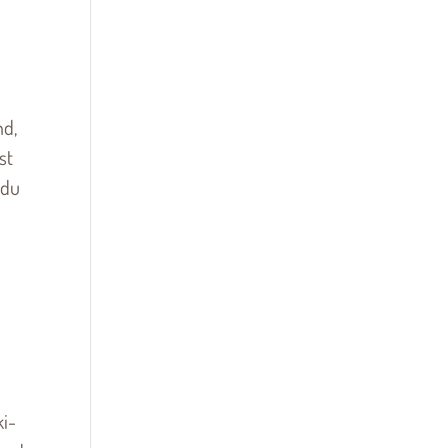
nd,
st
 du
ki-