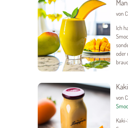
Man
von C
Ich h
Smoot
sonde
oder 
brauch
Kak
von C
Smoo
Kaki-