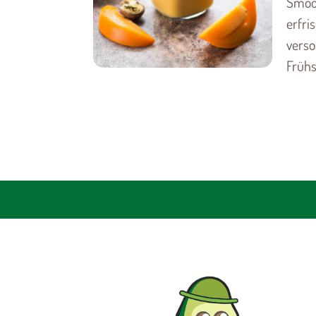
Smoot
erfri
verso
Frühst