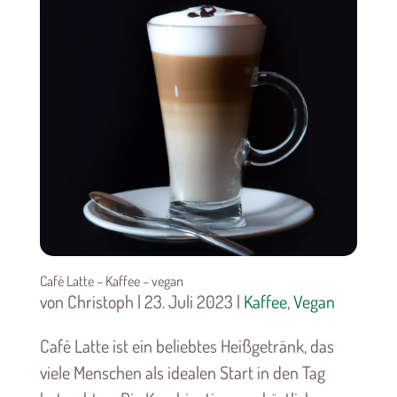
Café Latte – Kaffee – vegan
von Christoph | 23. Juli 2023 |
Kaffee
,
Vegan
Café Latte ist ein beliebtes Heißgetränk, das
viele Menschen als idealen Start in den Tag